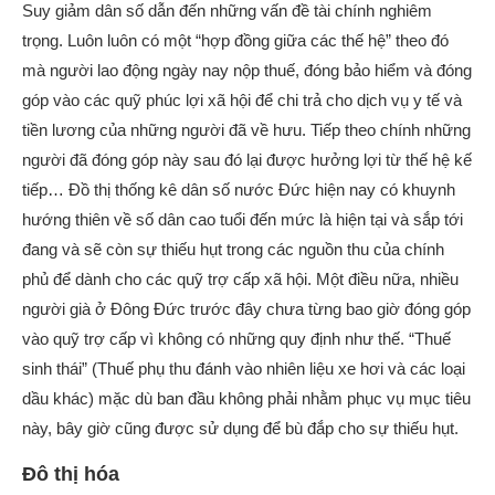
Suy giảm dân số dẫn đến những vấn đề tài chính nghiêm
trọng. Luôn luôn có một “hợp đồng giữa các thế hệ” theo đó
mà người lao động ngày nay nộp thuế, đóng bảo hiểm và đóng
góp vào các quỹ phúc lợi xã hội để chi trả cho dịch vụ y tế và
tiền lương của những người đã về hưu. Tiếp theo chính những
người đã đóng góp này sau đó lại được hưởng lợi từ thế hệ kế
tiếp… Đồ thị thống kê dân số nước Đức hiện nay có khuynh
hướng thiên về số dân cao tuổi đến mức là hiện tại và sắp tới
đang và sẽ còn sự thiếu hụt trong các nguồn thu của chính
phủ để dành cho các quỹ trợ cấp xã hội. Một điều nữa, nhiều
người già ở Đông Đức trước đây chưa từng bao giờ đóng góp
vào quỹ trợ cấp vì không có những quy định như thế. “Thuế
sinh thái” (Thuế phụ thu đánh vào nhiên liệu xe hơi và các loại
dầu khác) mặc dù ban đầu không phải nhằm phục vụ mục tiêu
này, bây giờ cũng được sử dụng để bù đắp cho sự thiếu hụt.
Đô thị hóa