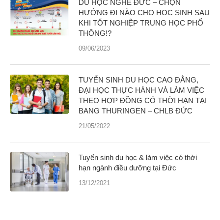
DU HỌC NGHỀ ĐỨC – CHỌN
HƯỚNG ĐI NÀO CHO HỌC SINH SAU
KHI TỐT NGHIỆP TRUNG HỌC PHỔ
THÔNG!?
09/06/2023
TUYỂN SINH DU HỌC CAO ĐẲNG,
ĐẠI HỌC THỰC HÀNH VÀ LÀM VIỆC
THEO HỢP ĐỒNG CÓ THỜI HẠN TẠI
BANG THURINGEN – CHLB ĐỨC
21/05/2022
Tuyển sinh du học & làm việc có thời
hạn ngành điều dưỡng tại Đức
13/12/2021