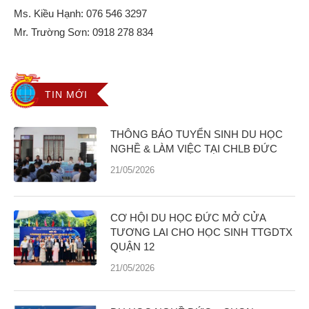
Ms. Kiều Hạnh:
076 546 3297
Mr. Trường Sơn:
0918 278 834
TIN MỚI
THÔNG BÁO TUYỂN SINH DU HỌC
NGHỀ & LÀM VIỆC TẠI CHLB ĐỨC
21/05/2026
CƠ HỘI DU HỌC ĐỨC MỞ CỬA
TƯƠNG LAI CHO HỌC SINH TTGDTX
QUẬN 12
21/05/2026