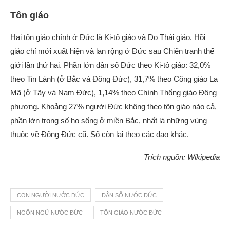
Tôn giáo
Hai tôn giáo chính ở Đức là Ki-tô giáo và Do Thái giáo. Hồi
giáo chỉ mới xuất hiện và lan rộng ở Đức sau Chiến tranh thế
giới lần thứ hai. Phần lớn đân số Đức theo Ki-tô giáo: 32,0%
theo Tin Lành (ở Bắc và Đông Đức), 31,7% theo Công giáo La
Mã (ở Tây và Nam Đức), 1,14% theo Chính Thống giáo Đông
phương. Khoảng 27% người Đức không theo tôn giáo nào cả,
phần lớn trong số họ sống ở miền Bắc, nhất là những vùng
thuộc về Đông Đức cũ. Số còn lại theo các đạo khác.
Trích nguồn: Wikipedia
CON NGƯỜI NƯỚC ĐỨC
DÂN SỐ NƯỚC ĐỨC
NGÔN NGỮ NƯỚC ĐỨC
TÔN GIÁO NƯỚC ĐỨC