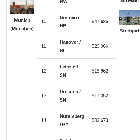
am Main
NW
Bremen /
Munich
10
547.685
HB
(München)
Stuttgart
Hanover /
11
520,966
NI
Leipzig /
12
518,862
SN
Dresden /
13
517,052
SN
Nuremberg
14
503,673
/ BY