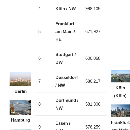
4
Köln / NW
998,105
Frankfurt
5
am Main /
671,927
HE
Stuttgart /
6
600,068
BW
Düsseldorf
7
586,217
/ NW
Köln
Berlin
(Köln)
Dortmund /
8
581,308
NW
Hamburg
Frankfurt
Essen /
9
576,259