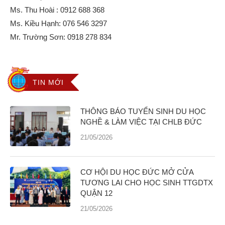
Ms. Thu Hoài :
0912 688 368
Ms. Kiều Hạnh:
076 546 3297
Mr. Trường Sơn:
0918 278 834
TIN MỚI
THÔNG BÁO TUYỂN SINH DU HỌC
NGHỀ & LÀM VIỆC TẠI CHLB ĐỨC
21/05/2026
CƠ HỘI DU HỌC ĐỨC MỞ CỬA
TƯƠNG LAI CHO HỌC SINH TTGDTX
QUẬN 12
21/05/2026