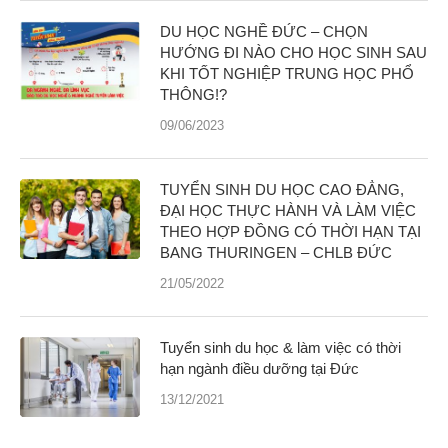
DU HỌC NGHỀ ĐỨC – CHỌN
HƯỚNG ĐI NÀO CHO HỌC SINH SAU
KHI TỐT NGHIỆP TRUNG HỌC PHỔ
THÔNG!?
09/06/2023
TUYỂN SINH DU HỌC CAO ĐẲNG,
ĐẠI HỌC THỰC HÀNH VÀ LÀM VIỆC
THEO HỢP ĐỒNG CÓ THỜI HẠN TẠI
BANG THURINGEN – CHLB ĐỨC
21/05/2022
Tuyển sinh du học & làm việc có thời
hạn ngành điều dưỡng tại Đức
13/12/2021