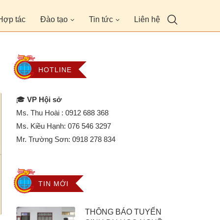
Hợp tác
Đào tạo
Tin tức
Liên hệ
HOTLINE
🎓
VP Hội sở
Ms. Thu Hoài :
0912 688 368
Ms. Kiều Hạnh:
076 546 3297
Mr. Trường Sơn:
0918 278 834
TIN MỚI
THÔNG BÁO TUYỂN