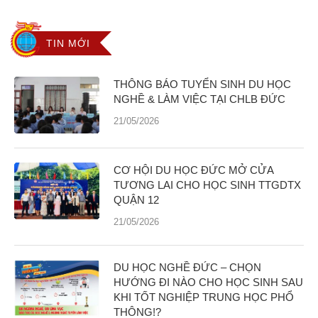
TIN MỚI
THÔNG BÁO TUYỂN SINH DU HỌC
NGHỀ & LÀM VIỆC TẠI CHLB ĐỨC
21/05/2026
CƠ HỘI DU HỌC ĐỨC MỞ CỬA
TƯƠNG LAI CHO HỌC SINH TTGDTX
QUẬN 12
21/05/2026
DU HỌC NGHỀ ĐỨC – CHỌN
HƯỚNG ĐI NÀO CHO HỌC SINH SAU
KHI TỐT NGHIỆP TRUNG HỌC PHỔ
THÔNG!?