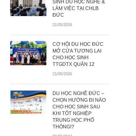
SINH DU HỌC NGHỀ &
LÀM VIỆC TẠI CHLB
ĐỨC
21/05/2026
CƠ HỘI DU HỌC ĐỨC
MỞ CỬA TƯƠNG LAI
CHO HỌC SINH
TTGDTX QUẬN 12
21/05/2026
DU HỌC NGHỀ ĐỨC –
CHỌN HƯỚNG ĐI NÀO
CHO HỌC SINH SAU
KHI TỐT NGHIỆP
TRUNG HỌC PHỔ
THÔNG!?