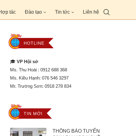
Hợp tác
Đào tạo
Tin tức
Liên hệ
HOTLINE
🎓
VP Hội sở
Ms. Thu Hoài :
0912 688 368
Ms. Kiều Hạnh:
076 546 3297
Mr. Trường Sơn:
0918 278 834
TIN MỚI
THÔNG BÁO TUYỂN