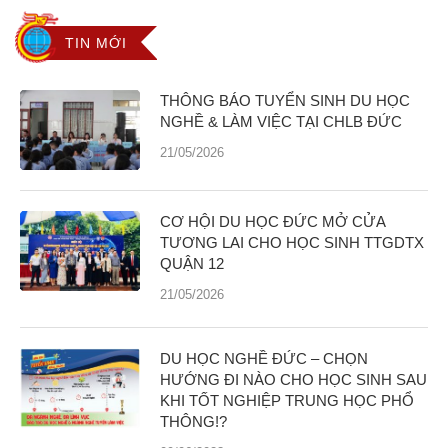
TIN MỚI
THÔNG BÁO TUYỂN SINH DU HỌC
NGHỀ & LÀM VIỆC TẠI CHLB ĐỨC
21/05/2026
CƠ HỘI DU HỌC ĐỨC MỞ CỬA
TƯƠNG LAI CHO HỌC SINH TTGDTX
QUẬN 12
21/05/2026
DU HỌC NGHỀ ĐỨC – CHỌN
HƯỚNG ĐI NÀO CHO HỌC SINH SAU
KHI TỐT NGHIỆP TRUNG HỌC PHỔ
THÔNG!?