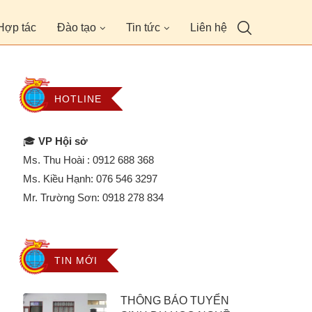
Hợp tác
Đào tạo
Tin tức
Liên hệ
HOTLINE
🎓
VP Hội sở
Ms. Thu Hoài :
0912 688 368
Ms. Kiều Hạnh:
076 546 3297
Mr. Trường Sơn:
0918 278 834
TIN MỚI
THÔNG BÁO TUYỂN