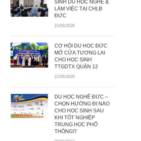
SINH DU HỌC NGHỀ &
LÀM VIỆC TẠI CHLB
ĐỨC
21/05/2026
CƠ HỘI DU HỌC ĐỨC
MỞ CỬA TƯƠNG LAI
CHO HỌC SINH
TTGDTX QUẬN 12
21/05/2026
DU HỌC NGHỀ ĐỨC –
CHỌN HƯỚNG ĐI NÀO
CHO HỌC SINH SAU
KHI TỐT NGHIỆP
TRUNG HỌC PHỔ
THÔNG!?