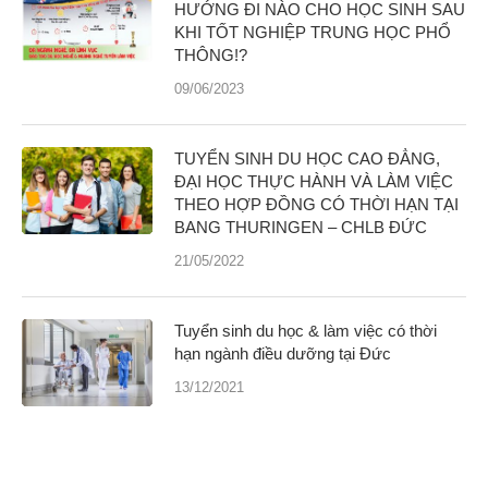
HƯỚNG ĐI NÀO CHO HỌC SINH SAU
KHI TỐT NGHIỆP TRUNG HỌC PHỔ
THÔNG!?
09/06/2023
TUYỂN SINH DU HỌC CAO ĐẲNG,
ĐẠI HỌC THỰC HÀNH VÀ LÀM VIỆC
THEO HỢP ĐỒNG CÓ THỜI HẠN TẠI
BANG THURINGEN – CHLB ĐỨC
21/05/2022
Tuyển sinh du học & làm việc có thời
hạn ngành điều dưỡng tại Đức
13/12/2021