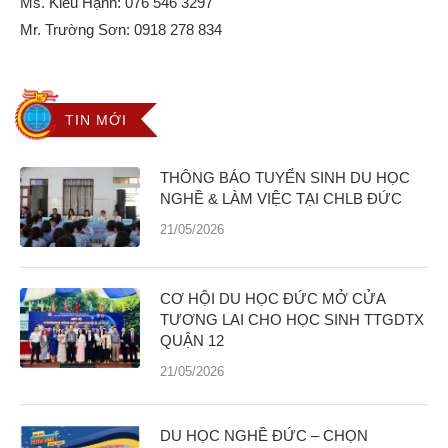
Ms. Kiều Hạnh:
076 546 3297
Mr. Trường Sơn:
0918 278 834
TIN MỚI
THÔNG BÁO TUYỂN SINH DU HỌC
NGHỀ & LÀM VIỆC TẠI CHLB ĐỨC
21/05/2026
CƠ HỘI DU HỌC ĐỨC MỞ CỬA
TƯƠNG LAI CHO HỌC SINH TTGDTX
QUẬN 12
21/05/2026
DU HỌC NGHỀ ĐỨC – CHỌN