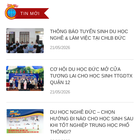
TIN MỚI
THÔNG BÁO TUYỂN SINH DU HỌC
NGHỀ & LÀM VIỆC TẠI CHLB ĐỨC
21/05/2026
CƠ HỘI DU HỌC ĐỨC MỞ CỬA
TƯƠNG LAI CHO HỌC SINH TTGDTX
QUẬN 12
21/05/2026
DU HỌC NGHỀ ĐỨC – CHỌN
HƯỚNG ĐI NÀO CHO HỌC SINH SAU
KHI TỐT NGHIỆP TRUNG HỌC PHỔ
THÔNG!?