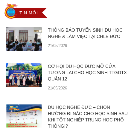
TIN MỚI
THÔNG BÁO TUYỂN SINH DU HỌC
NGHỀ & LÀM VIỆC TẠI CHLB ĐỨC
21/05/2026
CƠ HỘI DU HỌC ĐỨC MỞ CỬA
TƯƠNG LAI CHO HỌC SINH TTGDTX
QUẬN 12
21/05/2026
DU HỌC NGHỀ ĐỨC – CHỌN
HƯỚNG ĐI NÀO CHO HỌC SINH SAU
KHI TỐT NGHIỆP TRUNG HỌC PHỔ
THÔNG!?