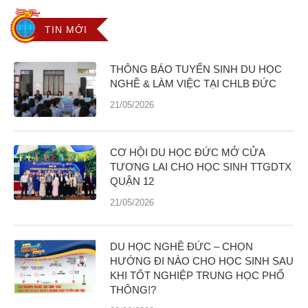
TIN MỚI
THÔNG BÁO TUYỂN SINH DU HỌC
NGHỀ & LÀM VIỆC TẠI CHLB ĐỨC
21/05/2026
CƠ HỘI DU HỌC ĐỨC MỞ CỬA
TƯƠNG LAI CHO HỌC SINH TTGDTX
QUẬN 12
21/05/2026
DU HỌC NGHỀ ĐỨC – CHỌN
HƯỚNG ĐI NÀO CHO HỌC SINH SAU
KHI TỐT NGHIỆP TRUNG HỌC PHỔ
THÔNG!?