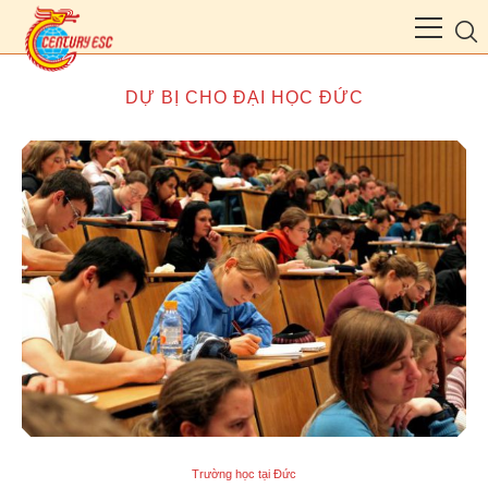
DỰ BỊ CHO ĐẠI HỌC ĐỨC
Trường học tại Đức