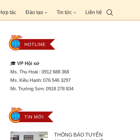
Hợp tác
Đào tạo
Tin tức
Liên hệ
HOTLINE
🎓
VP Hội sở
Ms. Thu Hoài :
0912 688 368
Ms. Kiều Hạnh:
076 546 3297
Mr. Trường Sơn:
0918 278 834
TIN MỚI
THÔNG BÁO TUYỂN