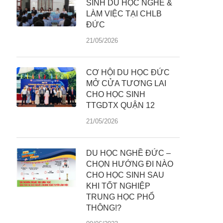
SINH DU HỌC NGHỀ &
LÀM VIỆC TẠI CHLB
ĐỨC
21/05/2026
CƠ HỘI DU HỌC ĐỨC
MỞ CỬA TƯƠNG LAI
CHO HỌC SINH
TTGDTX QUẬN 12
21/05/2026
DU HỌC NGHỀ ĐỨC –
CHỌN HƯỚNG ĐI NÀO
CHO HỌC SINH SAU
KHI TỐT NGHIỆP
TRUNG HỌC PHỔ
THÔNG!?