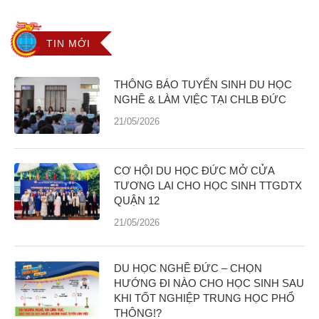
TIN MỚI
THÔNG BÁO TUYỂN SINH DU HỌC
NGHỀ & LÀM VIỆC TẠI CHLB ĐỨC
21/05/2026
CƠ HỘI DU HỌC ĐỨC MỞ CỬA
TƯƠNG LAI CHO HỌC SINH TTGDTX
QUẬN 12
21/05/2026
DU HỌC NGHỀ ĐỨC – CHỌN
HƯỚNG ĐI NÀO CHO HỌC SINH SAU
KHI TỐT NGHIỆP TRUNG HỌC PHỔ
THÔNG!?