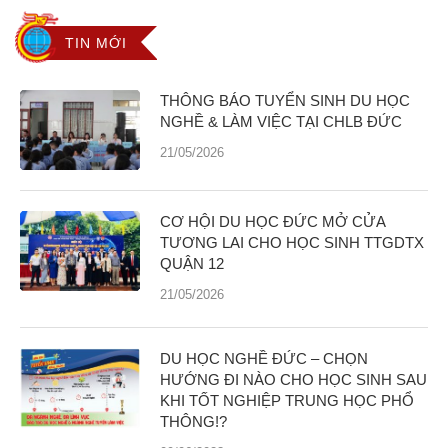
TIN MỚI
THÔNG BÁO TUYỂN SINH DU HỌC
NGHỀ & LÀM VIỆC TẠI CHLB ĐỨC
21/05/2026
CƠ HỘI DU HỌC ĐỨC MỞ CỬA
TƯƠNG LAI CHO HỌC SINH TTGDTX
QUẬN 12
21/05/2026
DU HỌC NGHỀ ĐỨC – CHỌN
HƯỚNG ĐI NÀO CHO HỌC SINH SAU
KHI TỐT NGHIỆP TRUNG HỌC PHỔ
THÔNG!?