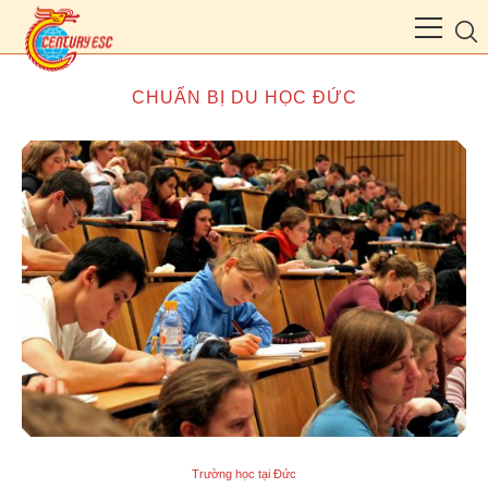
CHUẨN BỊ DU HỌC ĐỨC
Trường học tại Đức