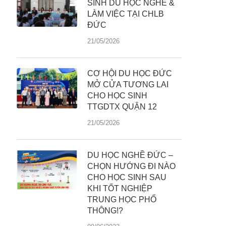
SINH DU HỌC NGHỀ &
LÀM VIỆC TẠI CHLB
ĐỨC
21/05/2026
CƠ HỘI DU HỌC ĐỨC
MỞ CỬA TƯƠNG LAI
CHO HỌC SINH
TTGDTX QUẬN 12
21/05/2026
DU HỌC NGHỀ ĐỨC –
CHỌN HƯỚNG ĐI NÀO
CHO HỌC SINH SAU
KHI TỐT NGHIỆP
TRUNG HỌC PHỔ
THÔNG!?