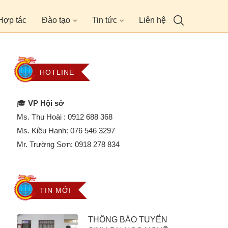
Hợp tác
Đào tạo
Tin tức
Liên hệ
HOTLINE
🎓
VP Hội sở
Ms. Thu Hoài :
0912 688 368
Ms. Kiều Hạnh:
076 546 3297
Mr. Trường Sơn:
0918 278 834
TIN MỚI
THÔNG BÁO TUYỂN